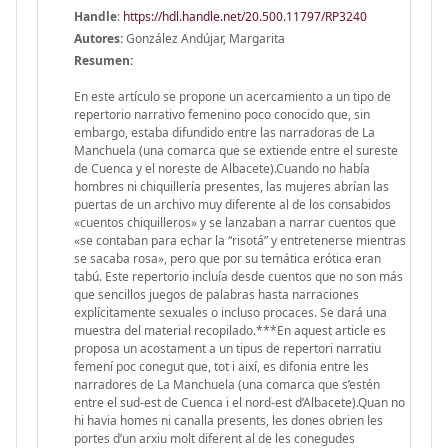
Handle
:
https://hdl.handle.net/20.500.11797/RP3240
Autores:
González Andújar, Margarita
Resumen:
En este artículo se propone un acercamiento a un tipo de
repertorio narrativo femenino poco conocido que, sin
embargo, estaba difundido entre las narradoras de La
Manchuela (una comarca que se extiende entre el sureste
de Cuenca y el noreste de Albacete).Cuando no había
hombres ni chiquillería presentes, las mujeres abrían las
puertas de un archivo muy diferente al de los consabidos
«cuentos chiquilleros» y se lanzaban a narrar cuentos que
«se contaban para echar la “risotá” y entretenerse mientras
se sacaba rosa», pero que por su temática erótica eran
tabú. Este repertorio incluía desde cuentos que no son más
que sencillos juegos de palabras hasta narraciones
explícitamente sexuales o incluso procaces. Se dará una
muestra del material recopilado.***En aquest article es
proposa un acostament a un tipus de repertori narratiu
femení poc conegut que, tot i així, es difonia entre les
narradores de La Manchuela (una comarca que s’estén
entre el sud-est de Cuenca i el nord-est d’Albacete).Quan no
hi havia homes ni canalla presents, les dones obrien les
portes d’un arxiu molt diferent al de les conegudes