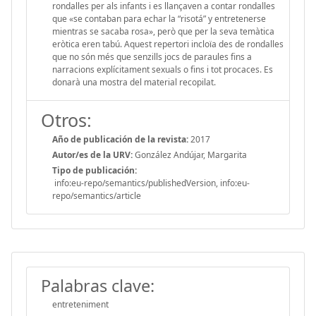
rondalles per als infants i es llançaven a contar rondalles
que «se contaban para echar la “risotá” y entretenerse
mientras se sacaba rosa», però que per la seva temàtica
eròtica eren tabú. Aquest repertori incloïa des de rondalles
que no són més que senzills jocs de paraules fins a
narracions explícitament sexuals o fins i tot procaces. Es
donarà una mostra del material recopilat.
Otros:
Año de publicación de la revista:
2017
Autor/es de la URV:
González Andújar, Margarita
Tipo de publicación:
info:eu-repo/semantics/publishedVersion, info:eu-
repo/semantics/article
Palabras clave:
entreteniment