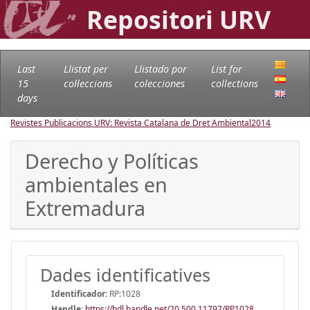
Repositori URV
Last
Llistat per
Llistado por
List for
15
col·leccions
colecciones
collections
days
Revistes Publicacions URV: Revista Catalana de Dret Ambiental
2014
Derecho y Políticas
ambientales en
Extremadura
Dades identificatives
Identificador:
RP:1028
Handle
:
https://hdl.handle.net/20.500.11797/RP1028