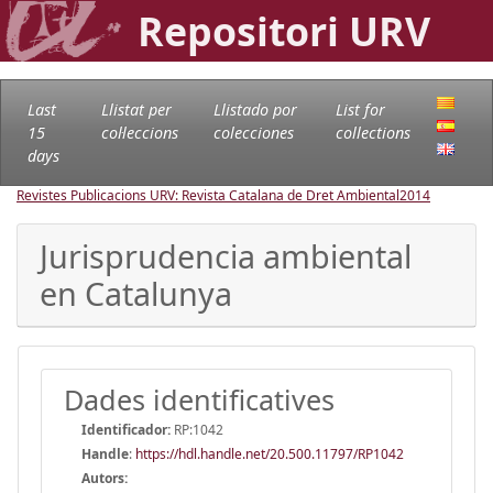
Repositori URV
Last
Llistat per
Llistado por
List for
15
col·leccions
colecciones
collections
days
Revistes Publicacions URV: Revista Catalana de Dret Ambiental
2014
Jurisprudencia ambiental
en Catalunya
Dades identificatives
Identificador:
RP:1042
Handle
:
https://hdl.handle.net/20.500.11797/RP1042
Autors: