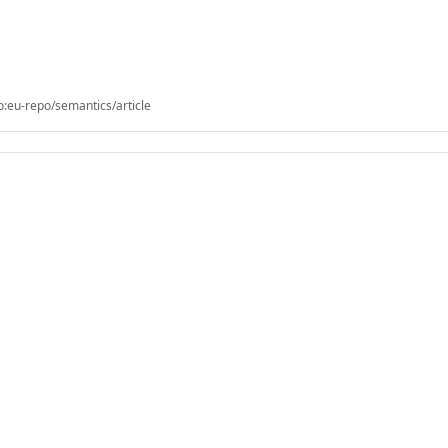
o:eu-repo/semantics/article