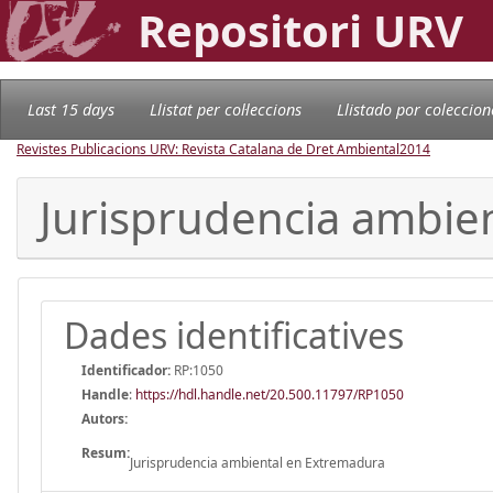
Repositori URV
Last 15 days
Llistat per col·leccions
Llistado por coleccion
Revistes Publicacions URV: Revista Catalana de Dret Ambiental
2014
Jurisprudencia ambie
Dades identificatives
Identificador:
RP:1050
Handle
:
https://hdl.handle.net/20.500.11797/RP1050
Autors:
Resum:
Jurisprudencia ambiental en Extremadura