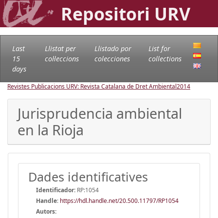
Repositori URV
Last
Llistat per
Llistado por
List for
15
col·leccions
colecciones
collections
days
Revistes Publicacions URV: Revista Catalana de Dret Ambiental
2014
Jurisprudencia ambiental
en la Rioja
Dades identificatives
Identificador:
RP:1054
Handle
:
https://hdl.handle.net/20.500.11797/RP1054
Autors: