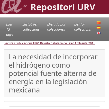
Repositori URV
Last
Llistat per
Llistado por
List for
15
col·leccions
colecciones
collections
days
Revistes Publicacions URV: Revista Catalana de Dret Ambiental
2015
La necesidad de incorporar
el hidrógeno como
potencial fuente alterna de
energía en la legislación
mexicana