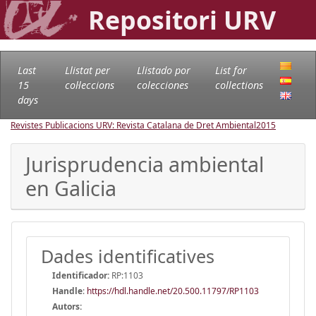
Repositori URV
Last
Llistat per
Llistado por
List for
15
col·leccions
colecciones
collections
days
Revistes Publicacions URV: Revista Catalana de Dret Ambiental
2015
Jurisprudencia ambiental
en Galicia
Dades identificatives
Identificador:
RP:1103
Handle
:
https://hdl.handle.net/20.500.11797/RP1103
Autors: