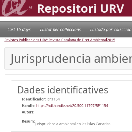
Repositori URV
Last 15 days
Llistat per col·leccions
Llistado por coleccion
Revistes Publicacions URV: Revista Catalana de Dret Ambiental
2015
Jurisprudencia ambient
Dades identificatives
Identificador:
RP:1154
Handle
:
https://hdl.handle.net/20.500.11797/RP1154
Autors:
Resum:
Jurisprudencia ambiental en las Islas Canarias