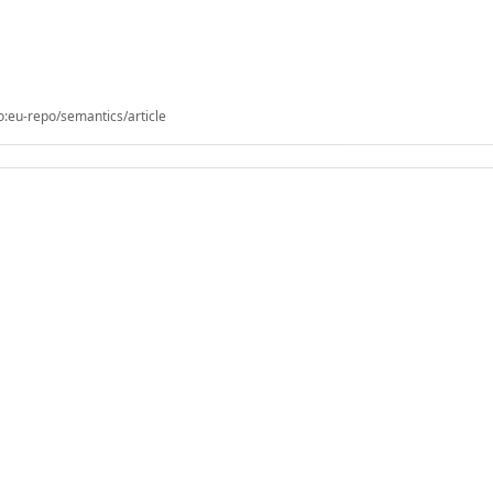
o:eu-repo/semantics/article