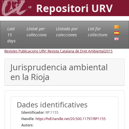
Repositori URV
Last
Llistat per
Llistado por
List for
15
col·leccions
colecciones
collections
days
Revistes Publicacions URV: Revista Catalana de Dret Ambiental
2015
Jurisprudencia ambiental
en la Rioja
Dades identificatives
Identificador:
RP:1155
Handle
:
https://hdl.handle.net/20.500.11797/RP1155
Autors: