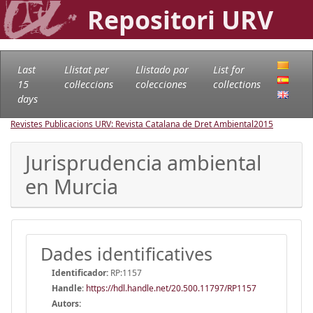
Repositori URV
Last
Llistat per
Llistado por
List for
15
col·leccions
colecciones
collections
days
Revistes Publicacions URV: Revista Catalana de Dret Ambiental
2015
Jurisprudencia ambiental
en Murcia
Dades identificatives
Identificador:
RP:1157
Handle
:
https://hdl.handle.net/20.500.11797/RP1157
Autors: