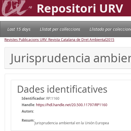
Repositori URV
Last 15 days
Llistat per col·leccions
Llistado por coleccion
Revistes Publicacions URV: Revista Catalana de Dret Ambiental
2015
Jurisprudencia ambien
Dades identificatives
Identificador:
RP:1160
Handle
:
https://hdl.handle.net/20.500.11797/RP1160
Autors:
Resum:
Jurisprudencia ambiental en la Unión Europea