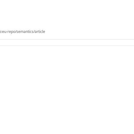
o:eu-repo/semantics/article