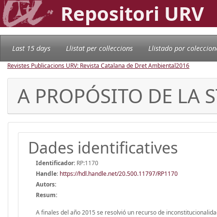
Repositori URV
Last 15 days
Llistat per col·leccions
Llistado por coleccion
Revistes Publicacions URV: Revista Catalana de Dret Ambiental
2016
A PROPÓSITO DE LA S
Dades identificatives
Identificador:
RP:1170
Handle
:
https://hdl.handle.net/20.500.11797/RP1170
Autors:
Resum:
A finales del año 2015 se resolvió un recurso de inconstitucionalid