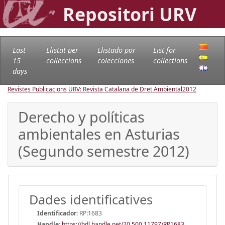
Repositori URV
Last
Llistat per
Llistado por
List for
15
col·leccions
colecciones
collections
days
Revistes Publicacions URV: Revista Catalana de Dret Ambiental
2012
Derecho y políticas
ambientales en Asturias
(Segundo semestre 2012)
Dades identificatives
Identificador:
RP:1683
Handle
:
https://hdl.handle.net/20.500.11797/RP1683