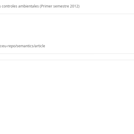
os controles ambientales (Primer semestre 2012)
o:eu-repo/semantics/article