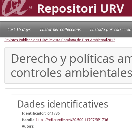
Repositori URV
Last 15 days
Llistat per col·leccions
Llistado por coleccion
Revistes Publicacions URV: Revista Catalana de Dret Ambiental
2012
Derecho y políticas am
controles ambientales
Dades identificatives
Identificador:
RP:1736
Handle
:
https://hdl.handle.net/20.500.11797/RP1736
Autors: