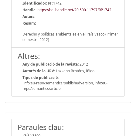
Identificador:
RP:1742
Handle
:
https://hdl.handle.net/20.500.11797/RP1742
Autors:
Resum:
Derecho y políticas ambientales en el País Vasco (Primer
semestre 2012)
Altres:
Any de publicació de la revista:
2012
Autor/s de la URV:
Lazkano Brotóns, Íñigo
Tipus de publicació:
info:eu-repo/semantics/publishedVersion, info:eu-
repo/semantics/article
Paraules clau:
País Vasco