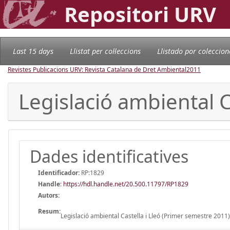
Repositori URV
Last 15 days
Llistat per col·leccions
Llistado por coleccion
Revistes Publicacions URV: Revista Catalana de Dret Ambiental
2011
Legislació ambiental C
Dades identificatives
Identificador:
RP:1829
Handle
:
https://hdl.handle.net/20.500.11797/RP1829
Autors:
Resum:
Legislació ambiental Castella i Lleó (Primer semestre 2011)