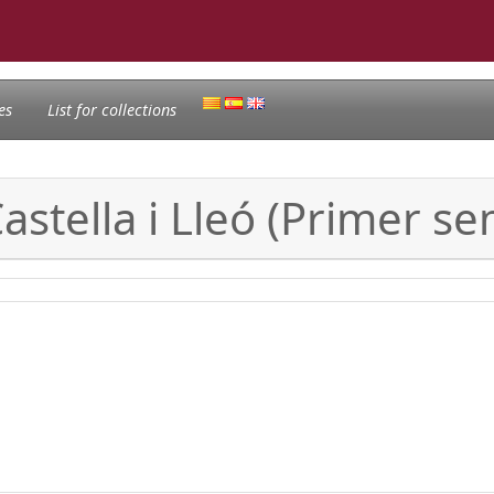
es
List for collections
astella i Lleó (Primer s