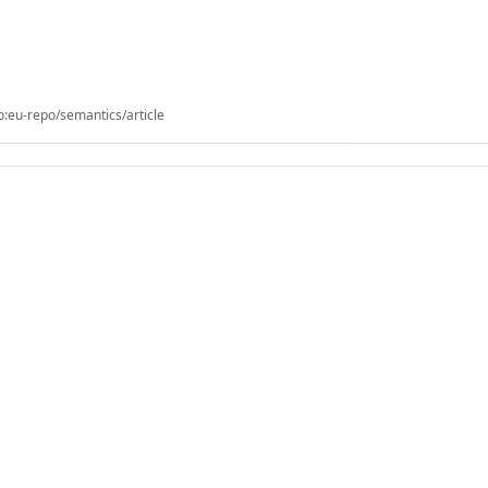
o:eu-repo/semantics/article