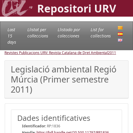
Repositori URV
Last
Llistat per
Llistado por
List for
15
col·leccions
colecciones
collections
days
Revistes Publicacions URV: Revista Catalana de Dret Ambiental
2011
Legislació ambiental Regió
Múrcia (Primer semestre
2011)
Dades identificatives
Identificador:
RP:1836
Handle
:
https://hdl.handle.net/20.500.11797/RP1836