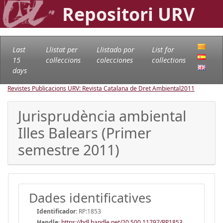
Repositori URV
Last
Llistat per
Llistado por
List for
15
col·leccions
colecciones
collections
days
Revistes Publicacions URV: Revista Catalana de Dret Ambiental
2011
Jurisprudència ambiental
Illes Balears (Primer
semestre 2011)
Dades identificatives
Identificador:
RP:1853
Handle
:
https://hdl.handle.net/20.500.11797/RP1853