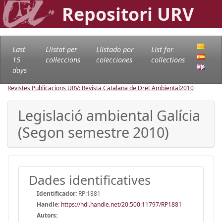
Repositori URV
Last
Llistat per
Llistado por
List for
15
col·leccions
colecciones
collections
days
Revistes Publicacions URV: Revista Catalana de Dret Ambiental
2010
Legislació ambiental Galícia
(Segon semestre 2010)
Dades identificatives
Identificador:
RP:1881
Handle
:
https://hdl.handle.net/20.500.11797/RP1881
Autors: