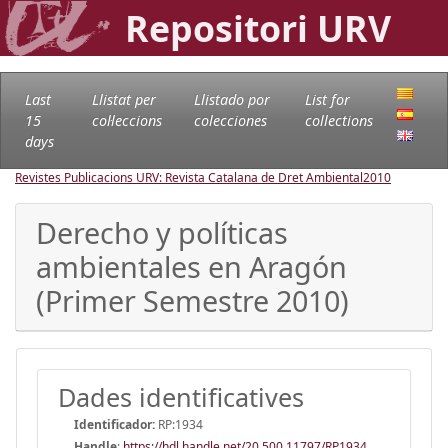
Repositori URV
Last
Llistat per
Llistado por
List for
15
col·leccions
colecciones
collections
days
Revistes Publicacions URV: Revista Catalana de Dret Ambiental
2010
Derecho y políticas
ambientales en Aragón
(Primer Semestre 2010)
Dades identificatives
Identificador:
RP:1934
Handle
:
https://hdl.handle.net/20.500.11797/RP1934