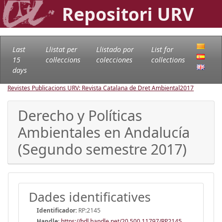
Repositori URV
Last
Llistat per
Llistado por
List for
15
col·leccions
colecciones
collections
days
Revistes Publicacions URV: Revista Catalana de Dret Ambiental
2017
Derecho y Políticas
Ambientales en Andalucía
(Segundo semestre 2017)
Dades identificatives
Identificador:
RP:2145
Handle
:
https://hdl.handle.net/20.500.11797/RP2145