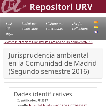
Repositori URV
Last
Llistat per
Llistado por
List for
15
col·leccions
colecciones
collections
days
Revistes Publicacions URV: Revista Catalana de Dret Ambiental
2016
Jurisprudencia ambiental
en la Comunidad de Madrid
(Segundo semestre 2016)
Dades identificatives
Identificador:
RP:3337
Handle
:
https://hdl.handle.net/20.500.11797/RP3337