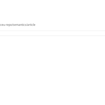
o:eu-repo/semantics/article