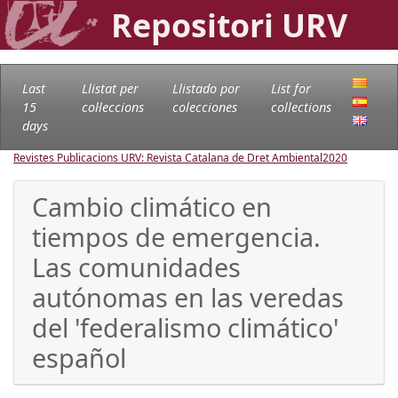
Repositori URV
Last
Llistat per
Llistado por
List for
15
col·leccions
colecciones
collections
days
Revistes Publicacions URV: Revista Catalana de Dret Ambiental
2020
Cambio climático en
tiempos de emergencia.
Las comunidades
autónomas en las veredas
del 'federalismo climático'
español