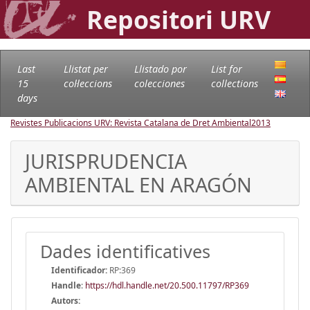
Repositori URV
Last
Llistat per
Llistado por
List for
15
col·leccions
colecciones
collections
days
Revistes Publicacions URV: Revista Catalana de Dret Ambiental
2013
JURISPRUDENCIA
AMBIENTAL EN ARAGÓN
Dades identificatives
Identificador:
RP:369
Handle
:
https://hdl.handle.net/20.500.11797/RP369
Autors: