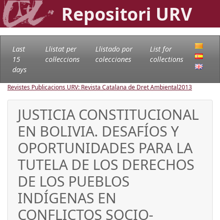
Repositori URV
Last
Llistat per
Llistado por
List for
15
col·leccions
colecciones
collections
days
Revistes Publicacions URV: Revista Catalana de Dret Ambiental
2013
JUSTICIA CONSTITUCIONAL
EN BOLIVIA. DESAFÍOS Y
OPORTUNIDADES PARA LA
TUTELA DE LOS DERECHOS
DE LOS PUEBLOS
INDÍGENAS EN
CONFLICTOS SOCIO-