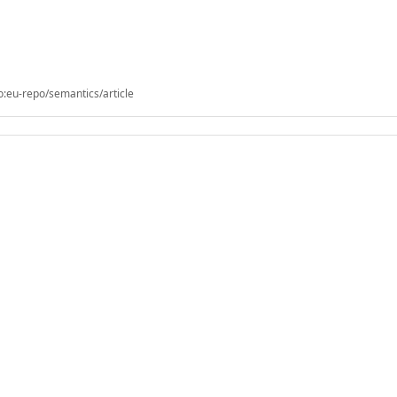
o:eu-repo/semantics/article