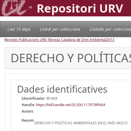
Repositori URV
Last 15 days
Llistat per col·leccions
Llistado por coleccion
Revistes Publicacions URV: Revista Catalana de Dret Ambiental
2013
DERECHO Y POLÍTICA
Dades identificatives
Identificador:
RP:404
Handle
:
https://hdl.handle.net/20.500.11797/RP404
Autors:
Resum:
DERECHO Y POLÍTICAS AMBIENTALES EN EL PAÍS VASCO