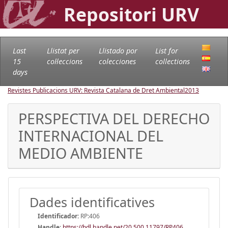
Repositori URV
Last
Llistat per
Llistado por
List for
15
col·leccions
colecciones
collections
days
Revistes Publicacions URV: Revista Catalana de Dret Ambiental
2013
PERSPECTIVA DEL DERECHO
INTERNACIONAL DEL
MEDIO AMBIENTE
Dades identificatives
Identificador:
RP:406
Handle
:
https://hdl.handle.net/20.500.11797/RP406