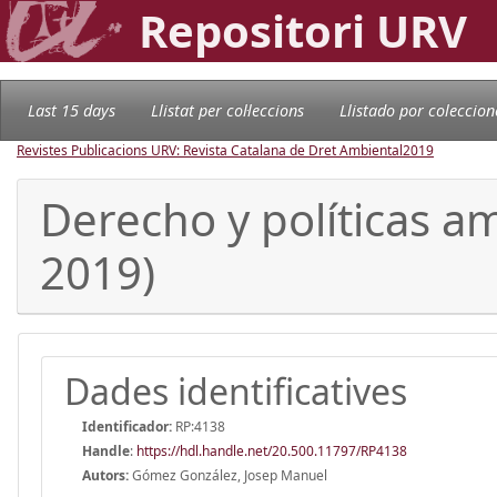
Repositori URV
Last 15 days
Llistat per col·leccions
Llistado por coleccion
Revistes Publicacions URV: Revista Catalana de Dret Ambiental
2019
Derecho y políticas a
2019)
Dades identificatives
Identificador:
RP:4138
Handle
:
https://hdl.handle.net/20.500.11797/RP4138
Autors:
Gómez González, Josep Manuel