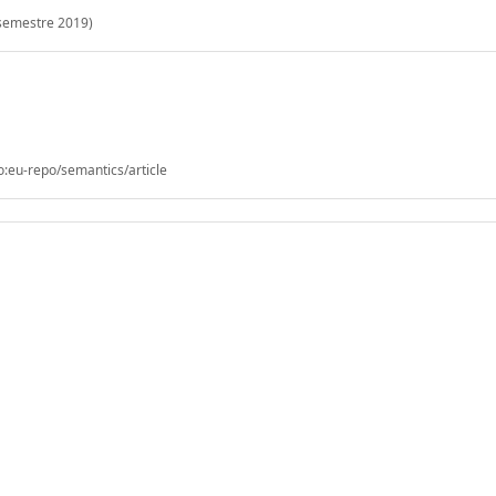
 semestre 2019)
o:eu-repo/semantics/article