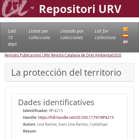
Repositori URV
Last
Llistat per
Llistado por
List for
15
col·leccions
colecciones
collections
days
Revistes Publicacions URV: Revista Catalana de Dret Ambiental
2020
La protección del territorio
Dades identificatives
Identificador:
RP:4215
Handle
:
https://hdl.handle.net/20.500.11797/RP4215
Autors:
Lina Ramos, Ivan; Lina Ramos, Cuitlahuac
Resum: