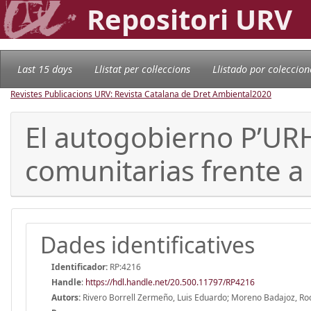
Repositori URV
Last 15 days
Llistat per col·leccions
Llistado por coleccion
Revistes Publicacions URV: Revista Catalana de Dret Ambiental
2020
El autogobierno P’UR
comunitarias frente a
Dades identificatives
Identificador:
RP:4216
Handle
:
https://hdl.handle.net/20.500.11797/RP4216
Autors:
Rivero Borrell Zermeño, Luis Eduardo; Moreno Badajoz, Roci