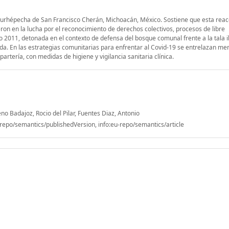
d p’urhépecha de San Francisco Cherán, Michoacán, México. Sostiene que esta reac
eron en la lucha por el reconocimiento de derechos colectivos, procesos de libre
 2011, detonada en el contexto de defensa del bosque comunal frente a la tala i
ada. En las estrategias comunitarias para enfrentar al Covid-19 se entrelazan me
partería, con medidas de higiene y vigilancia sanitaria clínica.
o Badajoz, Rocio del Pilar, Fuentes Diaz, Antonio
epo/semantics/publishedVersion, info:eu-repo/semantics/article