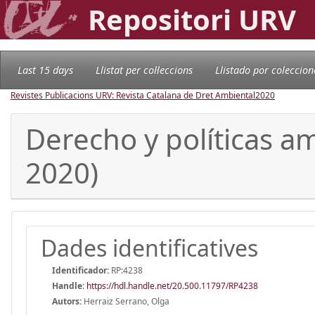
Repositori URV
Last 15 days
Llistat per col·leccions
Llistado por coleccion
Revistes Publicacions URV: Revista Catalana de Dret Ambiental
2020
Derecho y políticas 
2020)
Dades identificatives
Identificador:
RP:4238
Handle
:
https://hdl.handle.net/20.500.11797/RP4238
Autors:
Herraiz Serrano, Olga