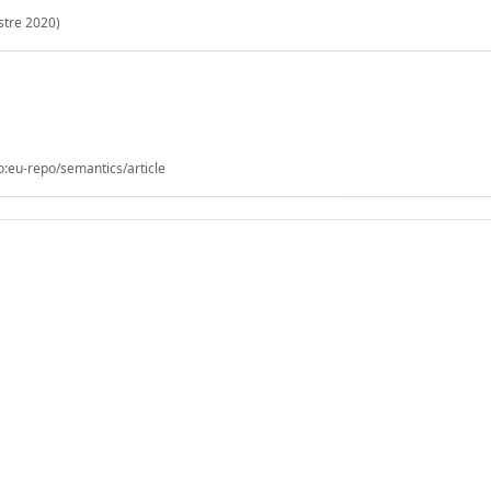
stre 2020)
o:eu-repo/semantics/article