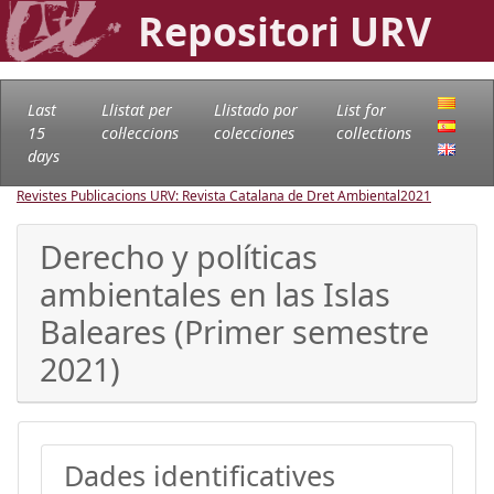
Repositori URV
Last
Llistat per
Llistado por
List for
15
col·leccions
colecciones
collections
days
Revistes Publicacions URV: Revista Catalana de Dret Ambiental
2021
Derecho y políticas
ambientales en las Islas
Baleares (Primer semestre
2021)
Dades identificatives