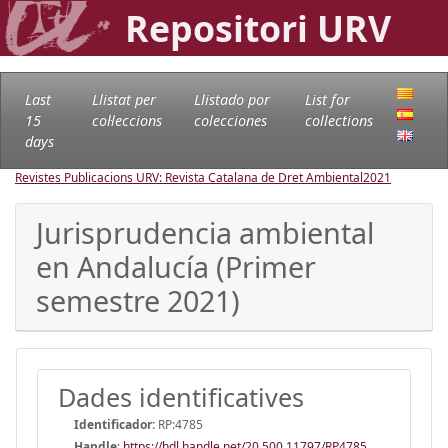
Repositori URV
Last
Llistat per
Llistado por
List for
15
col·leccions
colecciones
collections
days
Revistes Publicacions URV: Revista Catalana de Dret Ambiental
2021
Jurisprudencia ambiental
en Andalucía (Primer
semestre 2021)
Dades identificatives
Identificador:
RP:4785
Handle
:
https://hdl.handle.net/20.500.11797/RP4785