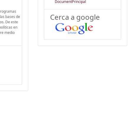
DocumentPrincipal
 programas
Cerca a google
 las bases de
dos. De este
olíticas en
bre medio