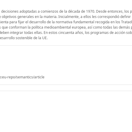
ras decisiones adoptadas a comienzos de la década de 1970. Desde entonces, los
jetivos generales en la materia. Inicialmente, a ellos les correspondió definir
mienta para fijar el desarrollo de la normativa fundamental recogida en los Trata
s que conforman la política medioambiental europea, así como todas las demás p
deben integrar todas ellas. En estos cincuenta años, los programas de acción so
sarrollo sostenible de la UE.
o:eu-repo/semantics/article