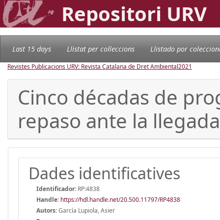
Repositori URV
Last 15 days
Llistat per col·leccions
Llistado por coleccion
Revistes Publicacions URV: Revista Catalana de Dret Ambiental
2021
Cinco décadas de pr
repaso ante la llegad
Dades identificatives
Identificador:
RP:4838
Handle
:
https://hdl.handle.net/20.500.11797/RP4838
Autors:
García Lupiola, Asier