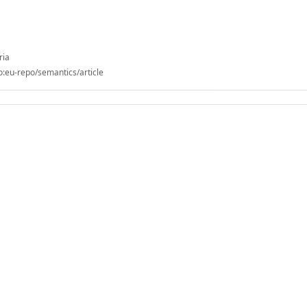
ria
o:eu-repo/semantics/article