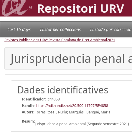
Repositori URV
Last 15 days
Llistat per col·leccions
Llistado por coleccion
Revistes Publicacions URV: Revista Catalana de Dret Ambiental
2021
Jurisprudencia penal
Dades identificatives
Identificador:
RP:4858
Handle
:
https://hdl.handle.net/20.500.11797/RP4858
Autors:
Torres Rosell, Núria; Marquès i Banqué, Maria
Resum:
Jurisprudencia penal ambiental (Segundo semestre 2021)