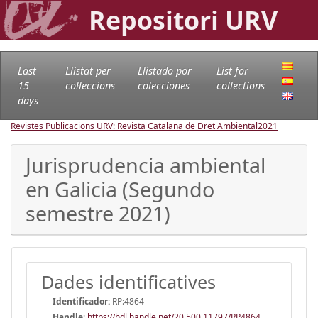
Repositori URV
Last
Llistat per
Llistado por
List for
15
col·leccions
colecciones
collections
days
Revistes Publicacions URV: Revista Catalana de Dret Ambiental
2021
Jurisprudencia ambiental
en Galicia (Segundo
semestre 2021)
Dades identificatives
Identificador:
RP:4864
Handle
:
https://hdl.handle.net/20.500.11797/RP4864