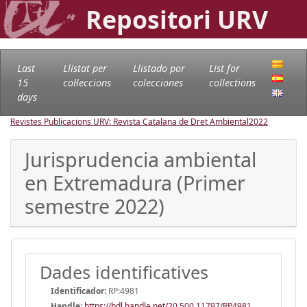
Repositori URV
Last
Llistat per
Llistado por
List for
15
col·leccions
colecciones
collections
days
Revistes Publicacions URV: Revista Catalana de Dret Ambiental
2022
Jurisprudencia ambiental
en Extremadura (Primer
semestre 2022)
Dades identificatives
Identificador:
RP:4981
Handle
:
https://hdl.handle.net/20.500.11797/RP4981