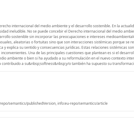
Derecho internacional del medio ambiente y el desarrollo sostenible. En la actualid
sidad ineludible. No se puede concebir el Derecho internacional del medio ambie
arrollo sostenible sin incorporar las preocupaciones e intereses medioambiental
uales, aleatorias o fortuitas sino que son interacciones sistémicas porque se re
ca y explica su sentido y consecuencias jurídicas. Estas relaciones sistémicas son
nconvenientes. Una de las principales cuestiones que plantean es si el desarrol
medio ambiente o bien si ha ayudado a su reformulación en el nuevo contexto inter
lo ha contribuido a su&nbsp;softness&nbsp;y/o también ha supuesto su transformac
epo/semantics/publishedVersion, info:eu-repo/semantics/article