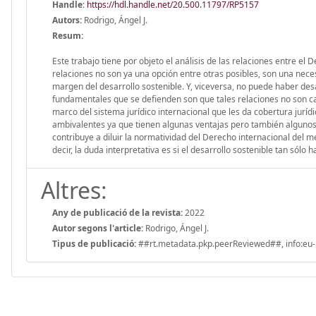
Handle
:
https://hdl.handle.net/20.500.11797/RP5157
Autors:
Rodrigo, Ángel J.
Resum:
Este trabajo tiene por objeto el análisis de las relaciones entre el 
relaciones no son ya una opción entre otras posibles, son una nece
margen del desarrollo sostenible. Y, viceversa, no puede haber des
fundamentales que se defienden son que tales relaciones no son cas
marco del sistema jurídico internacional que les da cobertura jurídi
ambivalentes ya que tienen algunas ventajas pero también algunos i
contribuye a diluir la normatividad del Derecho internacional del 
decir, la duda interpretativa es si el desarrollo sostenible tan só
Altres:
Any de publicació de la revista:
2022
Autor segons l'article:
Rodrigo, Ángel J.
Tipus de publicació:
##rt.metadata.pkp.peerReviewed##, info:eu-r