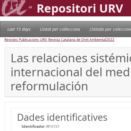
Repositori URV
Last 15 days
Llistat per col·leccions
Llistado por coleccion
Revistes Publicacions URV: Revista Catalana de Dret Ambiental
2022
Las relaciones sistémi
internacional del medi
reformulación
Dades identificatives
Identificador:
RP:5157