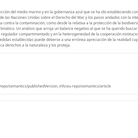
ección del medio marino y en la gobernanza azul que se ha ido estableciendo co
n de las Naciones Unidas sobre el Derecho del Mar y los pasos andados con la int
a contra la contaminación, como desde la relativa a la protección de la biodiver
limático. Un análisis que arroja un balance negativo al que se ha querido buscar 
o regulador compartimentado y en la heterogeneidad de la cooperación institucio
edidas establecidas puede deberse a una errónea apreciación de la realidad cu
ca derechos a la naturaleza y los proteja.
epo/semantics/publishedVersion, info:eu-repo/semantics/article