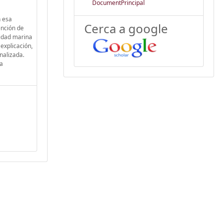
DocumentPrincipal
n esa
Cerca a google
ención de
sidad marina
explicación,
nalizada.
ya