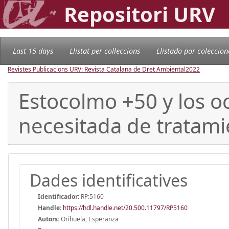
Repositori URV
Last 15 days
Llistat per col·leccions
Llistado por coleccion
Revistes Publicacions URV: Revista Catalana de Dret Ambiental
2022
Estocolmo +50 y los 
necesitada de tratam
Dades identificatives
Identificador:
RP:5160
Handle
:
https://hdl.handle.net/20.500.11797/RP5160
Autors:
Orihuela, Esperanza