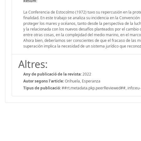
Resum:
La Conferencia de Estocolmo (1972) tuvo su repercusión en la prot
finalidad. En este trabajo se analiza su incidencia en la Convenció
proteger los mares y océanos, tanto desde la perspectiva de la luch
y la relacionada con los nuevos desafíos planteados por el cambio c
entre otras cosas, en la complejidad del medio marino, en el marc
Ahora bien, deberíamos ser conscientes de que el fracaso de las m
superación implica la necesidad de un sistema jurídico que reconoz
Altres:
Any de publicació de la revista:
2022
Autor segons l'article:
Orihuela, Esperanza
Tipus de publicació:
##rt.metadata.pkp.peerReviewed##, info:eu-r