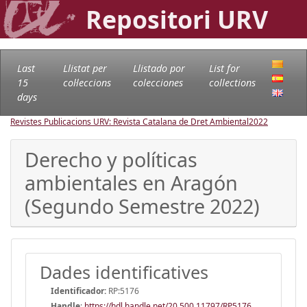
Repositori URV
Last
Llistat per
Llistado por
List for
15
col·leccions
colecciones
collections
days
Revistes Publicacions URV: Revista Catalana de Dret Ambiental
2022
Derecho y políticas
ambientales en Aragón
(Segundo Semestre 2022)
Dades identificatives
Identificador:
RP:5176
Handle
:
https://hdl.handle.net/20.500.11797/RP5176