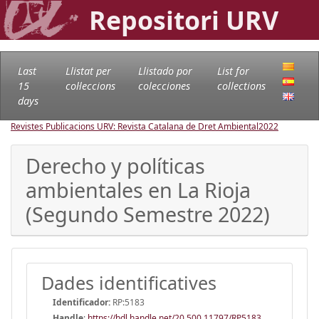
Repositori URV
Last
Llistat per
Llistado por
List for
15
col·leccions
colecciones
collections
days
Revistes Publicacions URV: Revista Catalana de Dret Ambiental
2022
Derecho y políticas
ambientales en La Rioja
(Segundo Semestre 2022)
Dades identificatives
Identificador:
RP:5183
Handle
:
https://hdl.handle.net/20.500.11797/RP5183