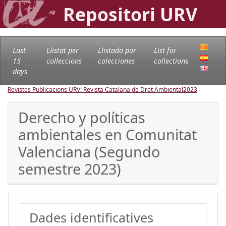
Repositori URV
Last
Llistat per
Llistado por
List for
15
col·leccions
colecciones
collections
days
Revistes Publicacions URV: Revista Catalana de Dret Ambiental
2023
Derecho y políticas
ambientales en Comunitat
Valenciana (Segundo
semestre 2023)
Dades identificatives