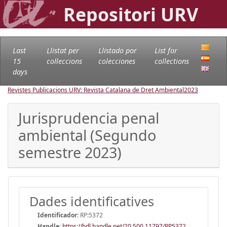
Repositori URV
Last
Llistat per
Llistado por
List for
15
col·leccions
colecciones
collections
days
Revistes Publicacions URV: Revista Catalana de Dret Ambiental
2023
Jurisprudencia penal
ambiental (Segundo
semestre 2023)
Dades identificatives
Identificador:
RP:5372
Handle
:
https://hdl.handle.net/20.500.11797/RP5372