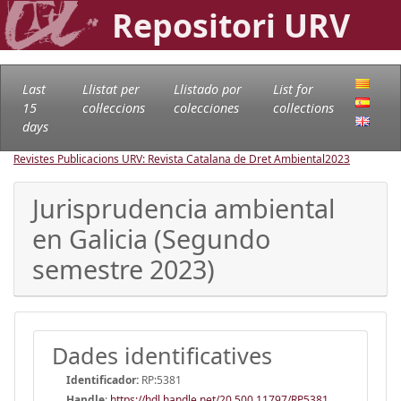
Repositori URV
Last
Llistat per
Llistado por
List for
15
col·leccions
colecciones
collections
days
Revistes Publicacions URV: Revista Catalana de Dret Ambiental
2023
Jurisprudencia ambiental
en Galicia (Segundo
semestre 2023)
Dades identificatives
Identificador:
RP:5381
Handle
:
https://hdl.handle.net/20.500.11797/RP5381