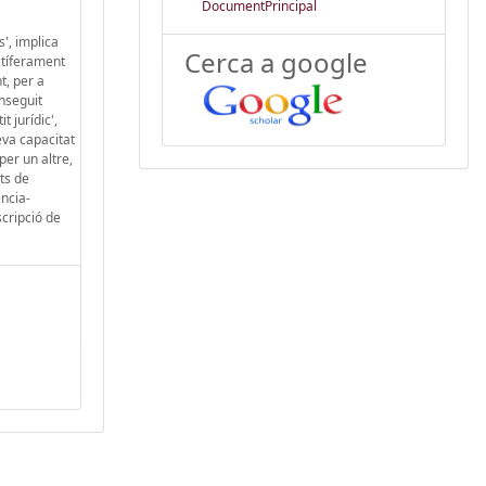
DocumentPrincipal
', implica
Cerca a google
uctíferament
t, per a
nseguit
t jurídic',
eva capacitat
per un altre,
ts de
encia-
scripció de