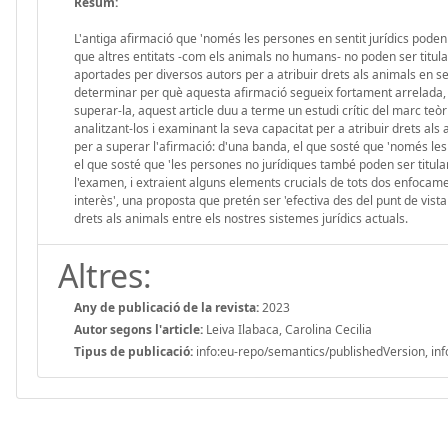
Resum:
L'antiga afirmació que 'només les persones en sentit jurídics poden 
que altres entitats -com els animals no humans- no poden ser titulars
aportades per diversos autors per a atribuir drets als animals en se
determinar per què aquesta afirmació segueix fortament arrelada, i
superar-la, aquest article duu a terme un estudi crític del marc teòric 
analitzant-los i examinant la seva capacitat per a atribuir drets al
per a superar l'afirmació: d'una banda, el que sosté que 'només les 
el que sosté que 'les persones no jurídiques també poden ser titular
l'examen, i extraient alguns elements crucials de tots dos enfocam
interès', una proposta que pretén ser 'efectiva des del punt de vista
drets als animals entre els nostres sistemes jurídics actuals.
Altres:
Any de publicació de la revista:
2023
Autor segons l'article:
Leiva Ilabaca, Carolina Cecilia
Tipus de publicació:
info:eu-repo/semantics/publishedVersion, inf