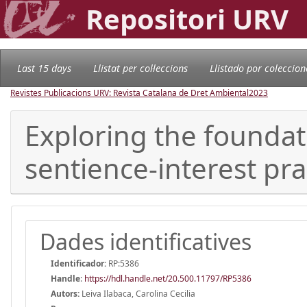
Repositori URV
Last 15 days
Llistat per col·leccions
Llistado por coleccion
Revistes Publicacions URV: Revista Catalana de Dret Ambiental
2023
Exploring the foundati
sentience-interest pr
Dades identificatives
Identificador:
RP:5386
Handle
:
https://hdl.handle.net/20.500.11797/RP5386
Autors:
Leiva Ilabaca, Carolina Cecilia