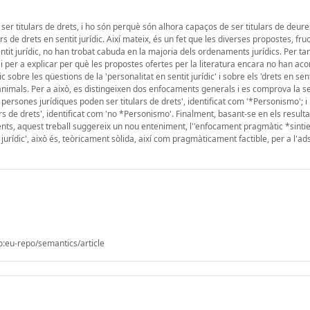
ser titulars de drets, i ho són perquè són alhora capaços de ser titulars de deures
 de drets en sentit jurídic. Així mateix, és un fet que les diverses propostes, fr
ntit jurídic, no han trobat cabuda en la majoria dels ordenaments jurídics. Per tan
 per a explicar per què les propostes ofertes per la literatura encara no han aco
sobre les qüestions de la 'personalitat en sentit jurídic' i sobre els 'drets en senti
s animals. Per a això, es distingeixen dos enfocaments generals i es comprova la s
persones jurídiques poden ser titulars de drets', identificat com '*Personismo'; i 
s de drets', identificat com 'no *Personismo'. Finalment, basant-se en els resulta
ents, aquest treball suggereix un nou enteniment, l''enfocament pragmàtic *sinti
 jurídic', això és, teòricament sòlida, així com pragmàticament factible, per a l'ad
o:eu-repo/semantics/article