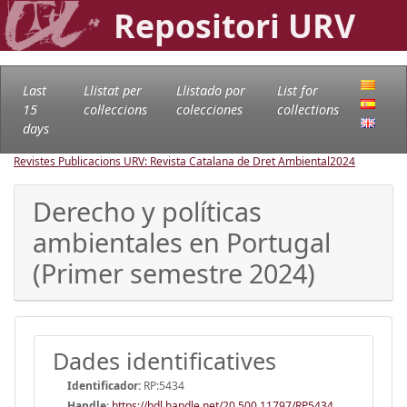
Repositori URV
Last
Llistat per
Llistado por
List for
15
col·leccions
colecciones
collections
days
Revistes Publicacions URV: Revista Catalana de Dret Ambiental
2024
Derecho y políticas
ambientales en Portugal
(Primer semestre 2024)
Dades identificatives
Identificador:
RP:5434
Handle
:
https://hdl.handle.net/20.500.11797/RP5434