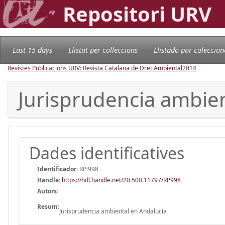
Repositori URV
Last 15 days
Llistat per col·leccions
Llistado por coleccion
Revistes Publicacions URV: Revista Catalana de Dret Ambiental
2014
Jurisprudencia ambien
Dades identificatives
Identificador:
RP:998
Handle
:
https://hdl.handle.net/20.500.11797/RP998
Autors:
Resum:
Jurisprudencia ambiental en Andalucía