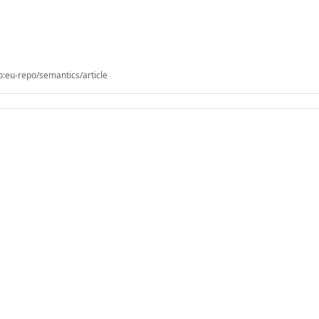
o:eu-repo/semantics/article