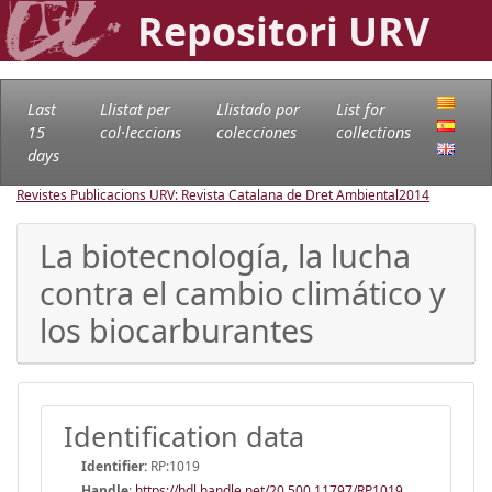
Repositori URV
Last
Llistat per
Llistado por
List for
15
col·leccions
colecciones
collections
days
Revistes Publicacions URV: Revista Catalana de Dret Ambiental
2014
La biotecnología, la lucha
contra el cambio climático y
los biocarburantes
Identification data
Identifier:
RP:1019
Handle
:
https://hdl.handle.net/20.500.11797/RP1019