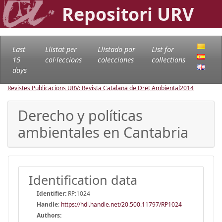
Repositori URV
Last
Llistat per
Llistado por
List for
15
col·leccions
colecciones
collections
days
Revistes Publicacions URV: Revista Catalana de Dret Ambiental
2014
Derecho y políticas
ambientales en Cantabria
Identification data
Identifier:
RP:1024
Handle
:
https://hdl.handle.net/20.500.11797/RP1024
Authors: